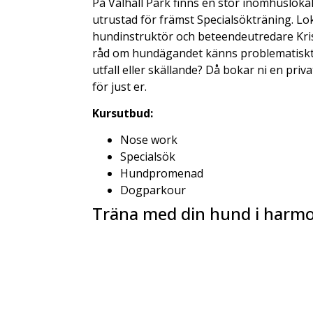
På Valhall Park finns en stor inomhusloka
utrustad för främst Specialsökträning. Lo
hundinstruktör och beteendeutredare Kris
råd om hundägandet känns problematiskt.
utfall eller skällande? Då bokar ni en pri
för just er.
Kursutbud:
Nose work
Specialsök
Hundpromenad
Dogparkour
Träna med din hund i harmo