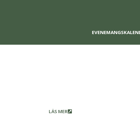
EVENEMANGSKALEN
Valhall hund
Hundträni
En fantastisk hundträningsanläggnin
erbjuds framförallt kurser i Nose w
privatkonsultationer. Allt i en trivsa
LÄS MER