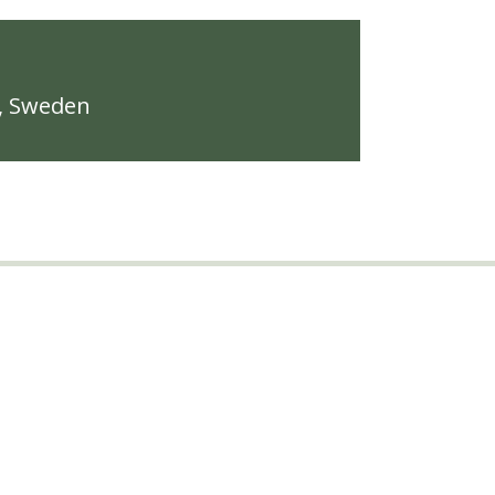
, Sweden
n!