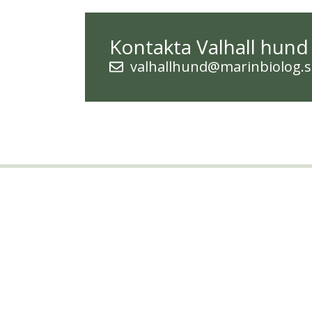
Kontakta Valhall hund
valhallhund@marinbiolog.s
F