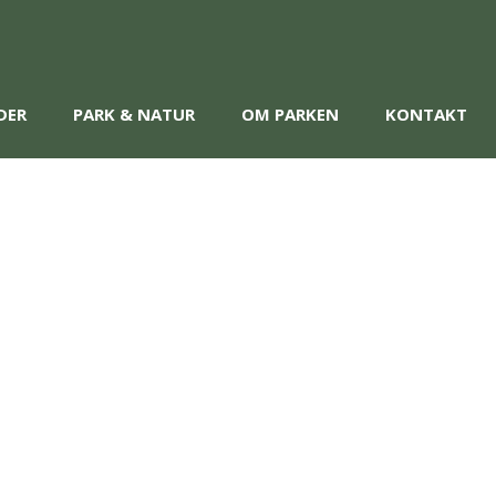
DER
PARK & NATUR
OM PARKEN
KONTAKT
ng
g för dig och din fyrbente vän. Här
ork, Specialsök, allmänlydnad samt
m miljö!