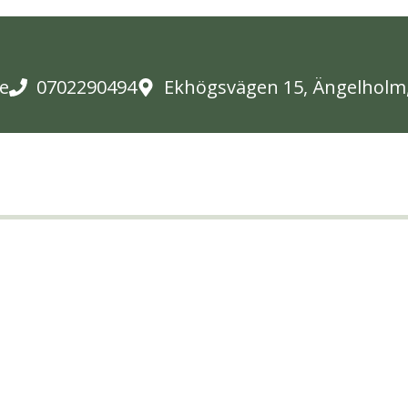
e
0702290494
Ekhögsvägen 15, Ängelholm
Vårt nyhetsbrev
å det senaste uppdateringarna över vad som händer i parke