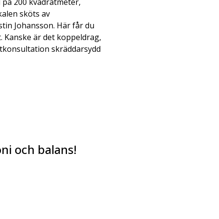
l på 200 kvadratmeter,
kalen sköts av
tin Johansson. Här får du
 Kanske är det koppeldrag,
vatkonsultation skräddarsydd
ni och balans!