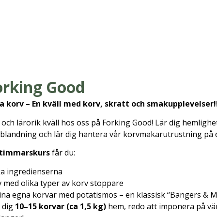
orking Good
 korv – En kväll med korv, skratt och smakupplevelser!
g och lärorik kväll hos oss på Forking Good! Lär dig hemlig
sblandning och lär dig hantera vår korvmakarutrustning på et
-timmarskurs
får du:
a ingredienserna
v med olika typer av korv stoppare
 dina egna korvar med potatismos – en klassisk “Bangers & 
 dig
10–15 korvar (ca 1,5 kg)
hem, redo att imponera på vän