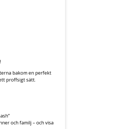
!
heterna bakom en perfekt
t proffsigt sätt.
Mash”
ner och familj – och visa