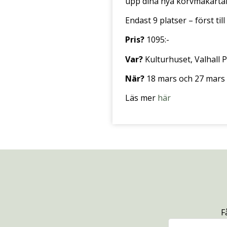
upp dina nya korvmakarta
Endast 9 platser – först till
Pris?
1095:-
Var?
Kulturhuset, Valhall
När?
18 mars och 27 mars k
Läs mer
här
F