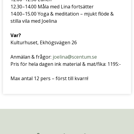
12.30–14.00 Måla med Lina fortsätter
14.00–15.00 Yoga & meditation – mjukt flöde &
stilla vila med Joelina
Var?
Kulturhuset, Ekhögsvägen 26
Anmälan & frågor:
joelina@scentum.se
Pris för hela dagen ink material & mat/fika: 1195:-
Max antal 12 pers – först till kvarn!